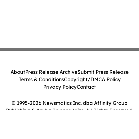
About
Press Release Archive
Submit Press Release
Terms & Conditions
Copyright/DMCA Policy
Privacy Policy
Contact
© 1995-2026 Newsmatics Inc. dba Affinity Group
Publishing & Aruba Science Wire. All Rights Reserved.
Cookie Settings / Your Privacy Choices