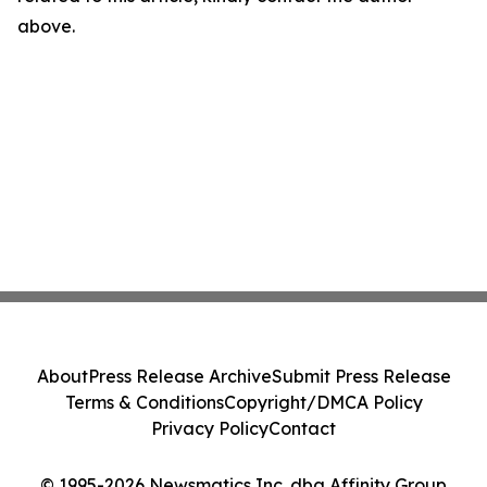
above.
About
Press Release Archive
Submit Press Release
Terms & Conditions
Copyright/DMCA Policy
Privacy Policy
Contact
© 1995-2026 Newsmatics Inc. dba Affinity Group