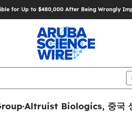
r Up to $480,000 After Being Wrongly Imprisoned
g Group·Altruist Biologic