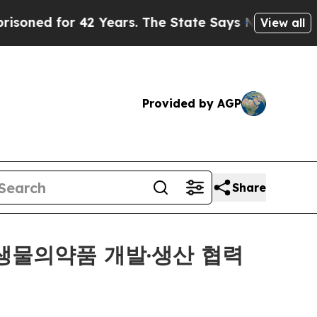
 for 42 Years. The State Says No.
At the Command
View all
Provided by AGP
Share
s, 중국 생물의약품 개발·생산 협력