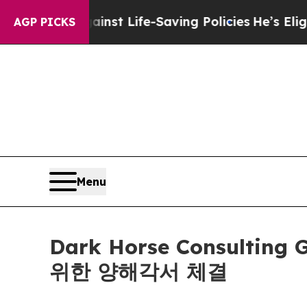
its Against Life-Saving Policies
He’s Eligible fo
AGP PICKS
Menu
Dark Horse Consultin
위한 양해각서 체결