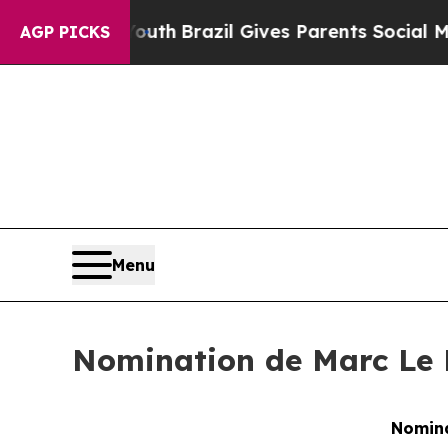
 to Youth
Brazil Gives Parents Social Media Contr
AGP PICKS
Menu
Nomination de Marc Le 
Nomina