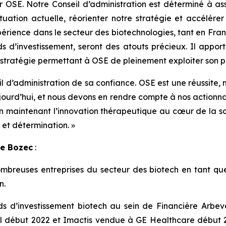
ur OSE. Notre Conseil d’administration est déterminé à as
uation actuelle, réorienter notre stratégie et accélérer
érience dans le secteur des biotechnologies, tant en France
 d’investissement, seront des atouts précieux. Il apporter
stratégie permettant à OSE de pleinement exploiter son po
l d’administration de sa confiance. OSE est une réussite,
jourd’hui, et nous devons en rendre compte à nos actionnai
t en maintenant l’innovation thérapeutique au cœur de la s
 et détermination.
»
Le Bozec
:
uses entreprises du secteur des biotech en tant que co
n.
s d’investissement biotech au sein de Financière Arbevel. 
 début 2022 et Imactis vendue à GE Healthcare début 202