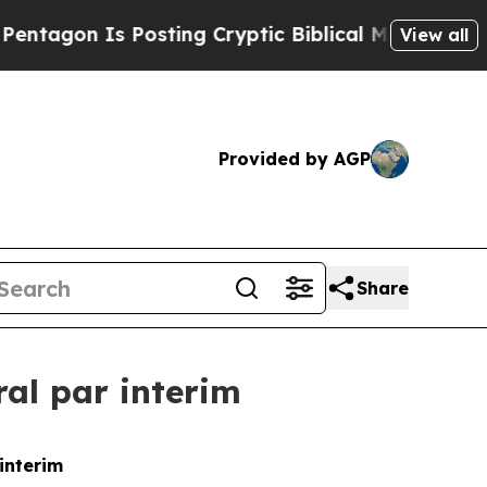
Is Posting Cryptic Biblical Messages on Social 
View all
Provided by AGP
Share
al par interim
interim