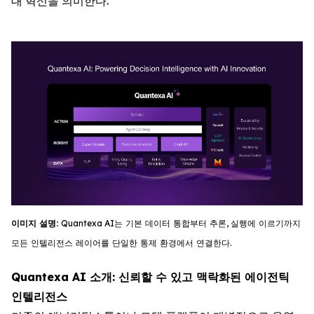
대 혁신을 의미한다.
이미지
설명
:
Quantexa
AI
는
기
본
데이터
통합부터
추론
,
실행에
이르기까지
모든
인텔리전스
레이어를
단일한
통제
환경에서
연결한다
.
Quantexa AI 소개: 신뢰할 수 있고 맥락화된 에이전틱
인텔리전스