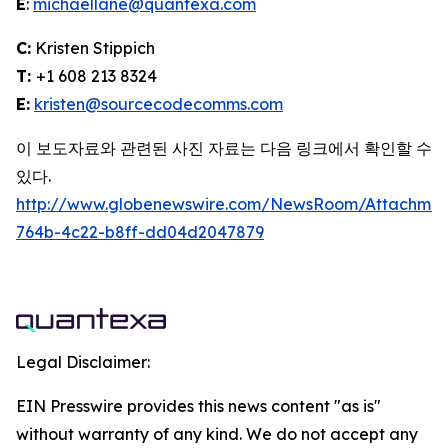
E
:
michaellane@quantexa.com
C:
Kristen Stippich
T:
+1 608 213 8324
E:
kristen@sourcecodecomms.com
이 보도자료와 관련된 사진 자료는 다음 링크에서 확인할 수
있다.
http://www.globenewswire.com/NewsRoom/Attachme
764b-4c22-b8ff-dd04d2047879
Legal Disclaimer:
EIN Presswire provides this news content "as is"
without warranty of any kind. We do not accept any