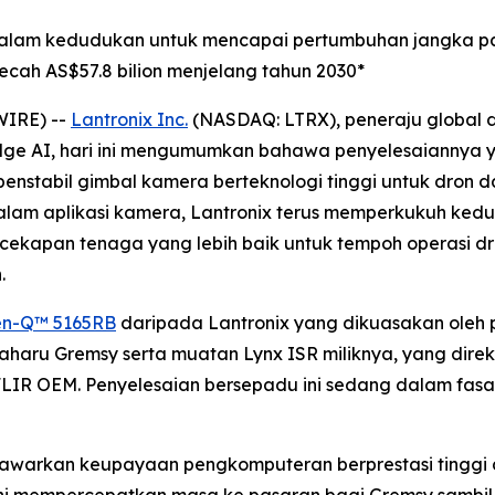
 dalam kedudukan untuk mencapai pertumbuhan jangka pa
cah AS$57.8 bilion menjelang tahun 2030*
WIRE) --
Lantronix Inc.
(NASDAQ: LTRX), peneraju global
dge AI, hari ini mengumumkan bahawa penyelesaiannya y
penstabil gimbal kamera berteknologi tinggi untuk dron
m aplikasi kamera, Lantronix terus memperkukuh kedu
kecekapan tenaga yang lebih baik untuk tempoh operasi 
.
n-Q™ 5165RB
daripada Lantronix yang dikuasakan ole
aharu Gremsy serta muatan Lynx ISR miliknya, yang direk
FLIR OEM. Penyelesaian bersepadu ini sedang dalam fa
nawarkan keupayaan pengkomputeran berprestasi tinggi