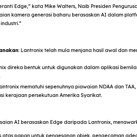
anti Edge,” kata Mike Walters, Naib Presiden Pengurusa
an kamera generasi baharu berasaskan AI dalam platfo
ndustri.”
sanakan
: Lantronix telah mula menjana hasil awal dan
nix direka bentuk untuk digunakan dalam aplikasi bernilai 
.
Lantronix mematuhi sepenuhnya piawaian NDAA dan TAA, 
asi kerajaan persekutuan Amerika Syarikat.
esaian AI berasaskan Edge daripada Lantronix, menawar
ens atas papan untuk pengesanan objek, pengecaman ad