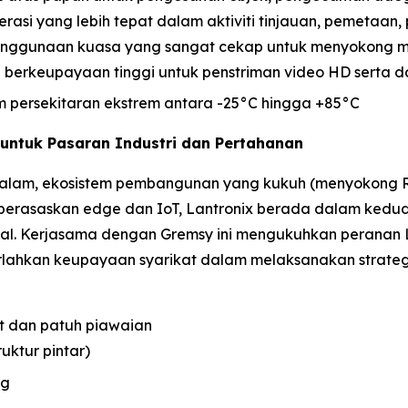
rasi yang lebih tepat dalam aktiviti tinjauan, pemetaan
enggunaan kuasa yang sangat cekap untuk menyokong mi
/O berkeupayaan tinggi untuk penstriman video HD serta d
m persekitaran ekstrem antara -25°C hingga +85°C
 untuk Pasaran Industri dan Pertahanan
lam, ekosistem pembangunan yang kukuh (menyokong ROS2
erasaskan edge dan IoT, Lantronix berada dalam kedudu
sial. Kerjasama dengan Gremsy ini mengukuhkan peranan
erlahkan keupayaan syarikat dalam melaksanakan strate
t dan patuh piawaian
ruktur pintar)
ng