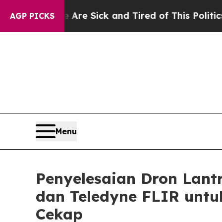
e Are Sick and Tired of This Politics of Hatred”
AGP PICKS
Menu
Penyelesaian Dron Lant
dan Teledyne FLIR unt
Cekap