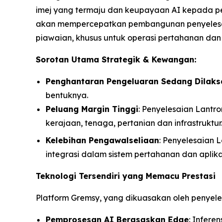
imej yang termaju dan keupayaan AI kepada per
akan mempercepatkan pembangunan penyelesai
piawaian, khusus untuk operasi pertahanan dan i
Sorotan Utama Strategik & Kewangan:
Penghantaran Pengeluaran Sedang Dilak
bentuknya.
Peluang Margin Tinggi
: Penyelesaian Lantro
kerajaan, tenaga, pertanian dan infrastruktur
Kelebihan Pengawalseliaan
: Penyelesaian 
integrasi dalam sistem pertahanan dan aplik
Teknologi Tersendiri yang Memacu Prestasi
Platform Gremsy, yang dikuasakan oleh penyel
Pemprosesan AI Berasaskan Edge
: Infer