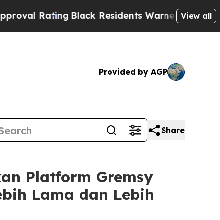
ng
Black Residents Warned of Abusive Cops for Y
View all
Provided by AGP
Share
kan Platform Gremsy
ebih Lama dan Lebih