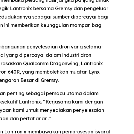
 membuka peluang hasil jangka panjang untuk
egik Lantronix bersama Gremsy dan pengeluar
 kedudukannya sebagai sumber dipercayai bagi
an ini memberikan keunggulan mampan bagi
embangunan penyelesaian dron yang selamat
al yang dipercayai dalam industri dron
rasaskan Qualcomm Dragonwing, Lantronix
ron 640R, yang membolehkan muatan Lynx
ngarah Besar di Gremsy.
anan penting sebagai pemacu utama dalam
ksekutif Lantronix. “Kerjasama kami dengan
ayaan kami untuk menyediakan penyelesaian
jaan dan pertahanan.”
aian Lantronix membawakan pemprosesan isyarat