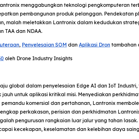
 Lantronix menggabungkan teknologi pengkomputeran t
cepatkan pembangunan produk pelanggan. Pendekatan pla
, malah meletakkan Lantronix dalam kedudukan strateg
n TAA dan NDAA.
ruteraan
,
Penyelesaian SOM
dan
Aplikasi Dron
tambahan d
30
oleh Drone Industry Insights
aju global dalam penyelesaian Edge AI dan IoT Industr
uh untuk aplikasi kritikal misi. Menyediakan perkhidma
npa pemandu komersial dan pertahanan, Lantronix memb
o lengkap perkakasan, perisian dan perkhidmatan Lantro
 hinggalah pengurusan rangkaian luar jalur yang tahan la
apai kecekapan, keselamatan dan kelebihan daya saing d