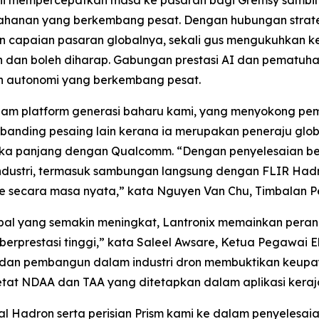
ini mempercepatkan masa ke pasaran bagi Gremsy sambil
rtahanan yang berkembang pesat. Dengan hubungan strat
skan capaian pasaran globalnya, sekali gus mengukuhkan
n dan boleh diharap. Gabungan prestasi AI dan pematuh
n autonomi yang berkembang pesat.
alam platform generasi baharu kami, yang menyokong p
rbanding pesaing lain kerana ia merupakan peneraju glob
ka panjang dengan Qualcomm. “Dengan penyelesaian be
dustri, termasuk sambungan langsung dengan FLIR Had
 secara masa nyata,” kata Nguyen Van Chu, Timbalan Pe
obal yang semakin meningkat, Lantronix memainkan per
rprestasi tinggi,” kata Saleel Awsare, Ketua Pegawai E
 dan pembangun dalam industri dron membuktikan keup
etat NDAA dan TAA yang ditetapkan dalam aplikasi kera
al Hadron serta perisian Prism kami ke dalam penyeles