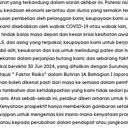
rat yang terkandung dalam siaran akhbar ini. Potensi ris
tau keadaan ekonomi serantau dan dunia yang semakin ter
utusan pembelian oleh pelanggan kami; keupayaan kam
kami disebabkan oleh wabak COVID-19 atau wabak lain,
n; tindak balas masa depan dan kesan krisis kesihatan aw
.S. dan asing yang terpakai; keupayaan kami untuk berj
il alih; kesukaran dan kos untuk melindungi paten dan ha
katan dalam perjanjian hutang kami; dan sebarang fak
al berakhir 30 Jun 2024, yang difailkan dengan Suruhan
juk “ Faktor Risiko” dalam Butiran 1A Bahagian I lapo
ahan boleh dikenal pasti dari masa ke semasa dalam pemf
o tambahan dan ketidakpastian yang kami tidak sedari p
ami. Atas sebab-sebab ini, pelabur diberi amaran untuk
enyataan prospektif hanya memberikan gambaran setakat
ajipan untuk mengemas kini mana-mana kenyataan prospe
 atau kepada perubahan dalam pendapat atau jangkaan k