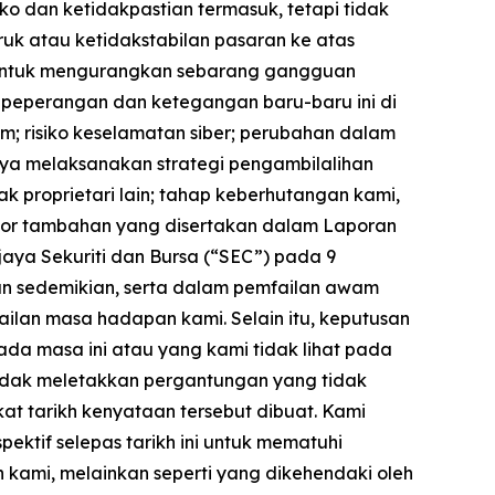
iko dan ketidakpastian termasuk, tetapi tidak
uk atau ketidakstabilan pasaran ke atas
i untuk mengurangkan sebarang gangguan
 peperangan dan ketegangan baru-baru ini di
am; risiko keselamatan siber; perubahan dalam
aya melaksanakan strategi pengambilalihan
k proprietari lain; tahap keberhutangan kami,
tor tambahan yang disertakan dalam Laporan
jaya Sekuriti dan Bursa (“SEC”) pada 9
ran sedemikian, serta dalam pemfailan awam
ailan masa hadapan kami. Selain itu, keputusan
ada masa ini atau yang kami tidak lihat pada
 tidak meletakkan pergantungan yang tidak
 tarikh kenyataan tersebut dibuat. Kami
ktif selepas tarikh ini untuk mematuhi
ami, melainkan seperti yang dikehendaki oleh