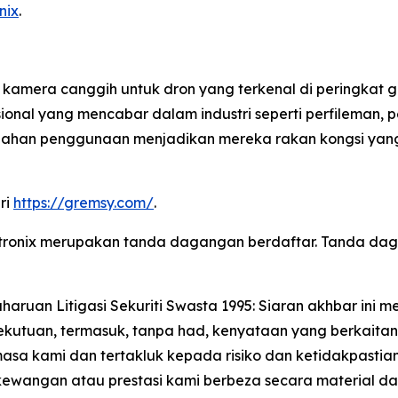
nix
.
amera canggih untuk dron yang terkenal di peringkat glo
sional yang mencabar dalam industri seperti perfilema
ahan penggunaan menjadikan mereka rakan kongsi yang 
ri
https://gremsy.com/
.
 Lantronix merupakan tanda dagangan berdaftar. Tanda
aruan Litigasi Sekuriti Swasta 1995: Siaran akhbar in
ekutuan, termasuk, tanpa had, kenyataan yang berkaita
masa kami dan tertakluk kepada risiko dan ketidakpasti
wangan atau prestasi kami berbeza secara material dar