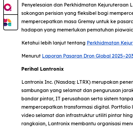
Penyelesaian dan Perkhidmatan Kejuruteraan
sokongan perisian yang fleksibel bagi memper
mempercepatkan masa Gremsy untuk ke pasaran
hadapan yang memerlukan pematuhan piawaia
Ketahui lebih lanjut tentang
Perkhidmatan Keju
Menurut
Laporan Pasaran Dron Global 2025–20
Perihal Lantronix
Lantronix Inc. (Nasdaq: LTRX) merupakan pener
sambungan yang selamat dan pengurusan jarak ja
bandar pintar, IT perusahaan serta sistem ta
mempercepatkan transformasi digital. Portfoli
video selamat dan infrastruktur utiliti pintar
rangkaian, Lantronix membantu organisasi menc