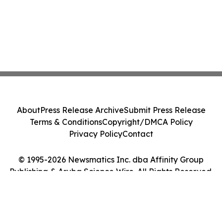
About
Press Release Archive
Submit Press Release
Terms & Conditions
Copyright/DMCA Policy
Privacy Policy
Contact
© 1995-2026 Newsmatics Inc. dba Affinity Group
Publishing & Aruba Science Wire. All Rights Reserved.
Cookie Settings / Your Privacy Choices