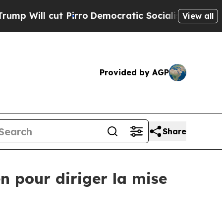
Pirro
Democratic Socialists of America Propose
View all
Provided by AGP
Share
 pour diriger la mise