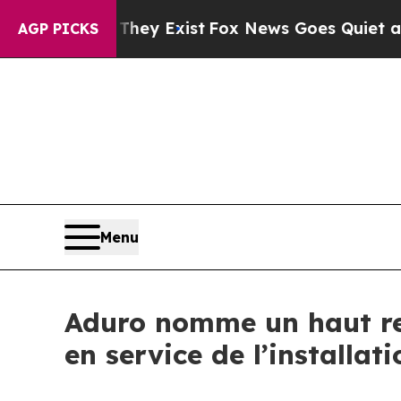
 They Exist
Fox News Goes Quiet as 'Maga Media 
AGP PICKS
Menu
Aduro nomme un haut res
en service de l’installa