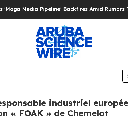
Pipeline' Backfires Amid Rumors Trump Will cut 
ponsable industriel européen
tion « FOAK » de Chemelot