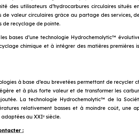
té des utilisateurs d’hydrocarbures circulaires situés e
de valeur circulaires grâce au partage des services, de 
es de recyclage de pointe.
r les bases d’une technologie Hydrochemolytic™ évolutive
cyclage chimique et à intégrer des matières premières is
ogies à base d’eau brevetées permettant de recycler ch
s légère et à plus forte valeur et de transformer les carb
ajoutée. La technologie Hydrochemolytic™ de la Socié
ratures relativement basses et à moindre coût, une a
 adaptées au XXIᵉ siècle.
ontacter :