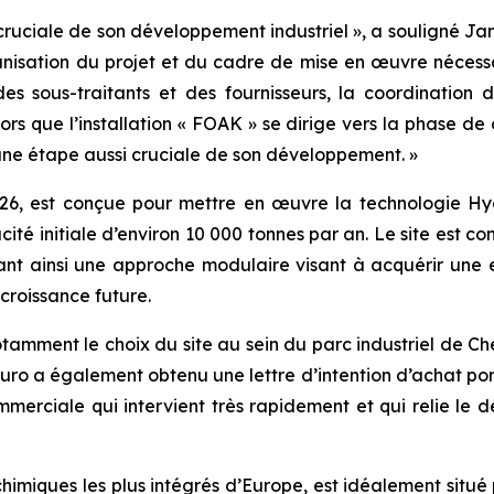
ruciale de son développement industriel », a souligné Ja
ganisation du projet et du cadre de mise en œuvre nécessa
des sous-traitants et des fournisseurs, la coordination 
lors que l’installation « FOAK » se dirige vers la phase de
 à une étape aussi cruciale de son développement. »
026, est conçue pour mettre en œuvre la technologie H
ité initiale d’environ 10 000 tonnes par an. Le site est 
ant ainsi une approche modulaire visant à acquérir une ex
croissance future.
notamment le choix du site au sein du parc industriel de C
duro a également obtenu une lettre d’intention d’achat por
 commerciale qui intervient très rapidement et qui relie
chimiques les plus intégrés d’Europe, est idéalement situé p